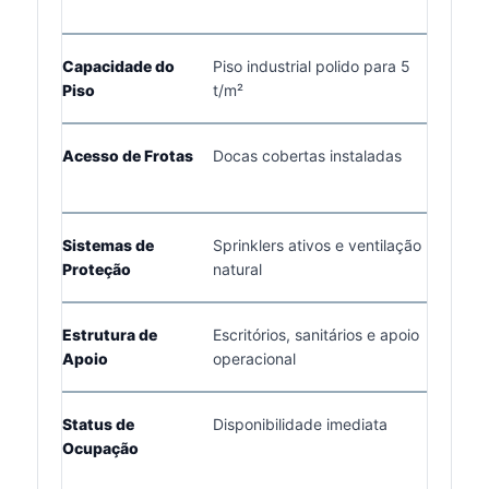
palet
Capacidade do
Piso industrial polido para 5
Supo
Piso
t/m²
rack
Acesso de Frotas
Docas cobertas instaladas
Prot
expe
Sistemas de
Sprinklers ativos e ventilação
Redu
Proteção
natural
no a
Estrutura de
Escritórios, sanitários e apoio
Infr
Apoio
operacional
de ge
Status de
Disponibilidade imediata
Plant
Ocupação
das 