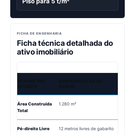
Piso para 5 t/m²
FICHA DE ENGENHARIA
Ficha técnica detalhada do
ativo imobiliário
PARÂMETRO
ESPECIFICAÇÃO DO
IMP
TÉCNICO
IMÓVEL
Área Construída
1.280 m²
Enca
Total
in-fil
Pé-direito Livre
12 metros livres de gabarito
Prop