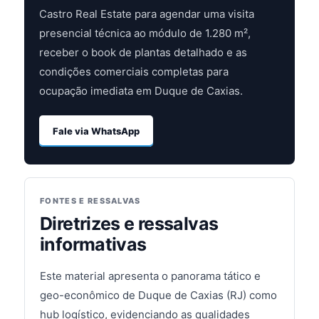
Castro Real Estate para agendar uma visita
presencial técnica ao módulo de 1.280 m²,
receber o book de plantas detalhado e as
condições comerciais completas para
ocupação imediata em Duque de Caxias.
Fale via WhatsApp
FONTES E RESSALVAS
Diretrizes e ressalvas
informativas
Este material apresenta o panorama tático e
geo-econômico de Duque de Caxias (RJ) como
hub logístico, evidenciando as qualidades