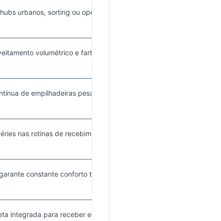
-hubs urbanos, sorting ou operações
eitamento volumétrico e farta
tínua de empilhadeiras pesadas e
péries nas rotinas de recebimento e
garante constante conforto térmico
leta integrada para receber equipes