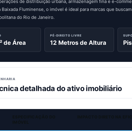
perações de distribuição urbana, armazenagem fina e e-commer
a Baixada Fluminense, o imóvel é ideal para marcas que buscam 
olitana do Rio de Janeiro.
D
PÉ-DIREITO LIVRE
SUP
² de Área
12 Metros de Altura
Pis
ENHARIA
cnica detalhada do ativo imobiliário
ESPECIFICAÇÃO DO
IMPACTO DIRETO NA EFI
IMÓVEL