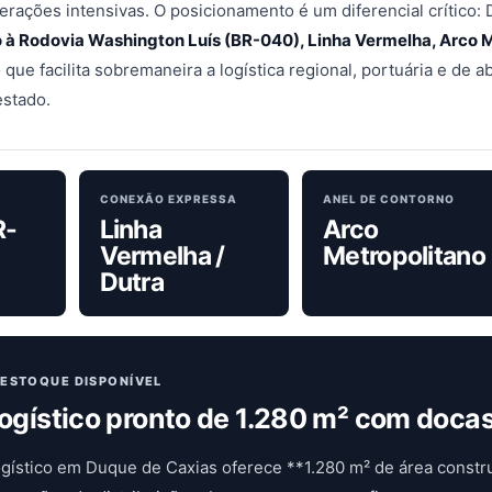
erações intensivas. O posicionamento é um diferencial crítico:
o à Rodovia Washington Luís (BR-040), Linha Vermelha, Arco M
o que facilita sobremaneira a logística regional, portuária e de 
estado.
CONEXÃO EXPRESSA
ANEL DE CONTORNO
R-
Linha
Arco
Vermelha /
Metropolitano
Dutra
 ESTOQUE DISPONÍVEL
ogístico pronto de 1.280 m² com doca
ogístico em Duque de Caxias oferece **1.280 m² de área constr