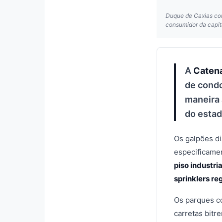
Duque de Caxias cons
consumidor da capit
A
Catena
de condo
maneira 
do estad
Os galpões di
especificamen
piso industri
sprinklers r
Os parques c
carretas bitr