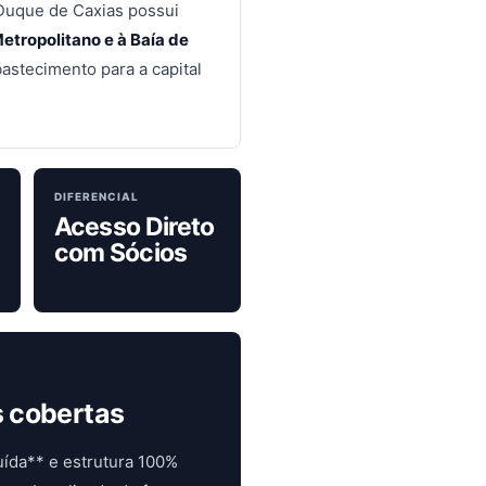
 Duque de Caxias possui
etropolitano e à Baía de
abastecimento para a capital
DIFERENCIAL
Acesso Direto
com Sócios
s cobertas
uída** e estrutura 100%