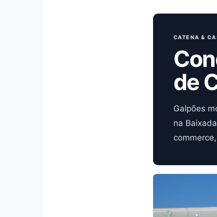
CATENA & CA
Con
de C
Galpões mo
na Baixada
commerce, 