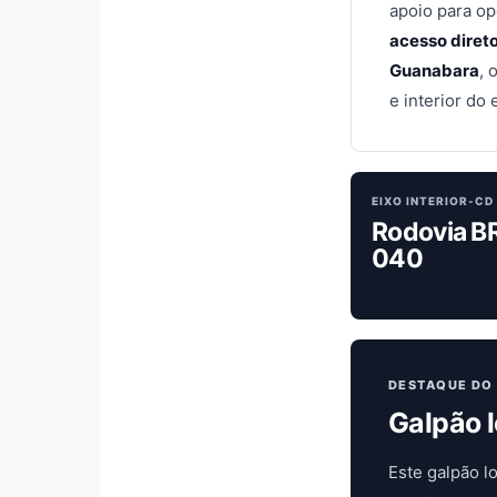
apoio para op
acesso diret
Guanabara
, 
e interior do 
EIXO INTERIOR-CD
Rodovia B
040
DESTAQUE DO
Galpão l
Este galpão l