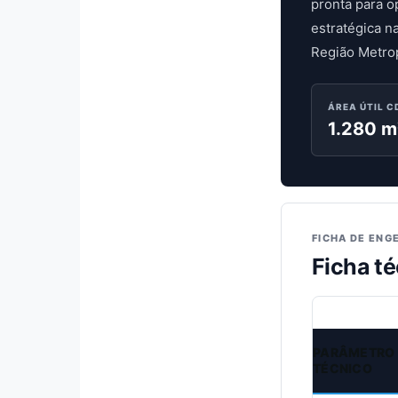
pronta para o
estratégica n
Região Metrop
ÁREA ÚTIL C
1.280 m
FICHA DE ENG
Ficha té
PARÂMETRO
TÉCNICO