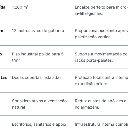
ída
1.280 m²
Encaixe perfeito para micro
in-fill regionais.
re
12 metros livres de gabarito
Proporciona excelente aprov
paletização vertical.
o
Piso industrial polido para 5
Suporta a movimentação con
t/m²
racks porta-paletes.
otas
Docas cobertas instaladas
Proteção total contra intem
expedição célere.
Sprinklers ativos e ventilação
Reduz custos de apólices e 
natural
no armazém.
Escritórios, sanitários e apoio
Infraestrutura interna comp