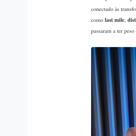
conectado às trans
last mile
dis
como
,
passaram a ter peso 