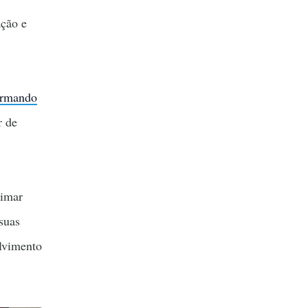
ação e
rmando
r de
ximar
suas
olvimento