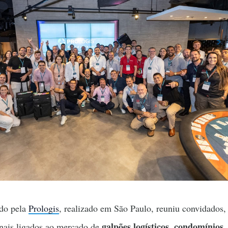
do pela
Prologis
, realizado em São Paulo, reuniu convidados,
galpões logísticos
condomínios
ionais ligados ao mercado de
,