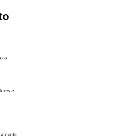
to
mo o
dores e
etamente