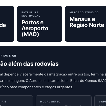
ESTRUTURA
MERCADO ATENDIDO
MULTIMODAL
Manaus e
Portos e
 de
Região Norte
Aeroporto
(MAO)
RIOS E AR
ção além das rodovias
ocal depende visceralmente da integração entre portos, terminai
e armazenagem. O Aeroporto Internacional Eduardo Gomes (MAO
rítico para componentes e cargas urgentes.
IAIS
MODAL AÉREO
CAP