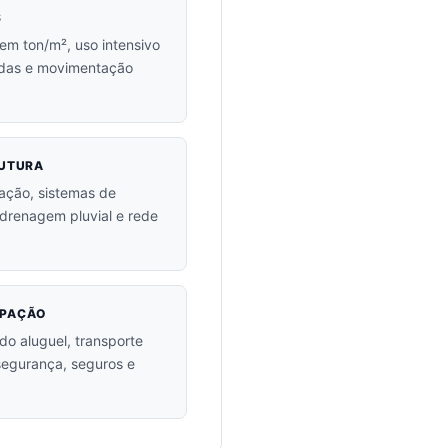
S
em ton/m², uso intensivo
adas e movimentação
RUTURA
ação, sistemas de
drenagem pluvial e rede
UPAÇÃO
o aluguel, transporte
 segurança, seguros e