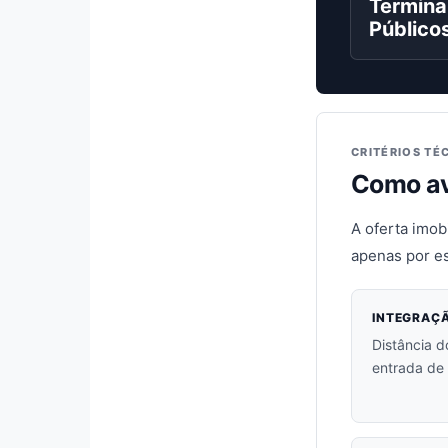
Termina
Público
CRITÉRIOS TÉ
Como av
A oferta imob
apenas por es
INTEGRAÇ
Distância d
entrada de 