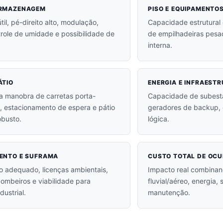
ARMAZENAGEM
PISO E EQUIPAMENTO
il, pé-direito alto, modulação,
Capacidade estrutural 
trole de umidade e possibilidade de
de empilhadeiras pes
interna.
ÁTIO
ENERGIA E INFRAEST
a manobra de carretas porta-
Capacidade de subest
, estacionamento de espera e pátio
geradores de backup, 
obusto.
lógica.
ENTO E SUFRAMA
CUSTO TOTAL DE OC
 adequado, licenças ambientais,
Impacto real combinand
ombeiros e viabilidade para
fluvial/aéreo, energia,
dustrial.
manutenção.