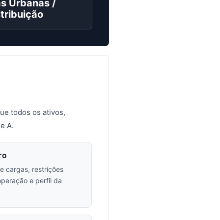
as Urbanas /
tribuição
que todos os ativos,
e A.
TO
e cargas, restrições
operação e perfil da