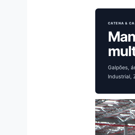
CATENA & CA
Man
mul
Galpões, á
Industrial,