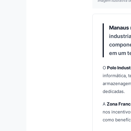
Imagem ilustrativa d
Manaus
industri
componen
em um te
O
Polo Indus
informática, 
armazenagem, 
dedicadas.
A
Zona Franc
nos incentivo
como benefíci