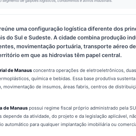
o segmento de galpões logísticos, condomínios e ativos industriais.
reúne uma configuração logística diferente dos pri
ais do Sul e Sudeste. A cidade combina produção ind
tes, movimentação portuária, transporte aéreo de 
rritório em que as hidrovias têm papel central.
trial de Manaus
concentra operações de eletroeletrônicos, duas
termoplásticos, química e bebidas. Essa base produtiva sustent
movimentação de insumos, áreas fabris, centros de distribuiçã
a de Manaus
possui regime fiscal próprio administrado pela
s depende da atividade, do projeto e da legislação aplicável, n
o automático para qualquer implantação imobiliária ou comercia