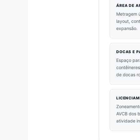
ÁREA DE 
Metragem út
layout, con
expansão.
DOCAS E P
Espaço par
contêineres
de docas r
LICENCIAM
Zoneamento
AVCB dos b
atividade in