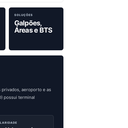
SOLUÇÕES
Galpões,
Áreas e BTS
s privados, aeroporto e as
) possui terminal
ILARIDADE