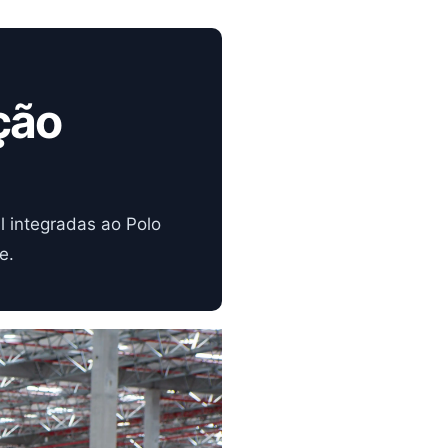
ção
l integradas ao Polo
e.