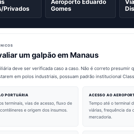
is
Aeroporto Eduardo
Vi
s/Privados
Gomes
Dis
CNICOS
aliar um galpão em Manaus
iliária deve ser verificada caso a caso. Não é correto presumir 
tarem em polos industriais, possuam padrão institucional Class
ÃO PORTUÁRIA
ACESSO AO AEROPOR
os terminais, vias de acesso, fluxo de
Tempo até o terminal d
contêineres e origem dos insumos.
viárias, frequência da 
mercadoria.