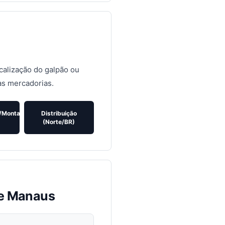
calização do galpão ou
as mercadorias.
/Montagem
Distribuição
(Norte/BR)
de Manaus