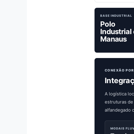
BASE INDUSTRIAL
Polo
Industrial
Manaus
CONEXÃO POR 
Integra
A logística l
estruturas d
alfandegado c
MODAIS FLUV