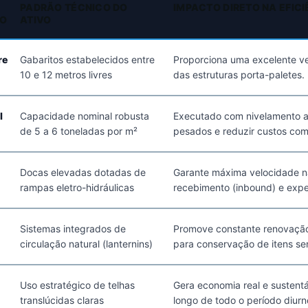
PADRÃO TÉCNICO DO
IMPACTO DIRETO NA EFICI
VO
ATIVO
re
Gabaritos estabelecidos entre
Proporciona uma excelente ve
10 e 12 metros livres
das estruturas porta-paletes.
l
Capacidade nominal robusta
Executado com nivelamento a 
de 5 a 6 toneladas por m²
pesados e reduzir custos com
Docas elevadas dotadas de
Garante máxima velocidade na
rampas eletro-hidráulicas
recebimento (inbound) e expe
Sistemas integrados de
Promove constante renovação 
circulação natural (lanternins)
para conservação de itens sen
Uso estratégico de telhas
Gera economia real e sustent
translúcidas claras
longo de todo o período diurn