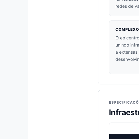
redes de va
COMPLEXO
O epicentro
unindo infr
a extensas 
desenvolvi
ESPECIFICAÇÕ
Infraes