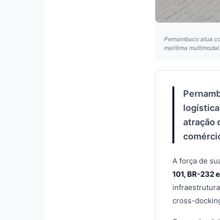
Pernambuco atua com
marítima multimodal
Pernambu
logístic
atração
comércio
A força de su
101, BR-232 
infraestrutur
cross-docking