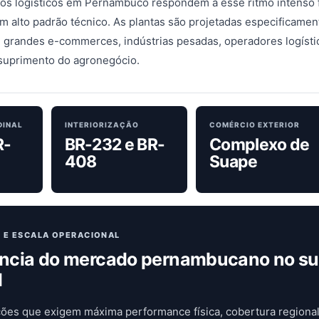
os logísticos em Pernambuco respondem a esse ritmo intenso
 alto padrão técnico. As plantas são projetadas especificamen
 grandes e-commerces, indústrias pesadas, operadores logísti
 suprimento do agronegócio.
DINAL
INTERIORIZAÇÃO
COMÉRCIO EXTERIOR
R-
BR-232 e BR-
Complexo de
408
Suape
 E ESCALA OPERACIONAL
ância do mercado pernambucano no su
l
ões que exigem máxima performance física, cobertura regional