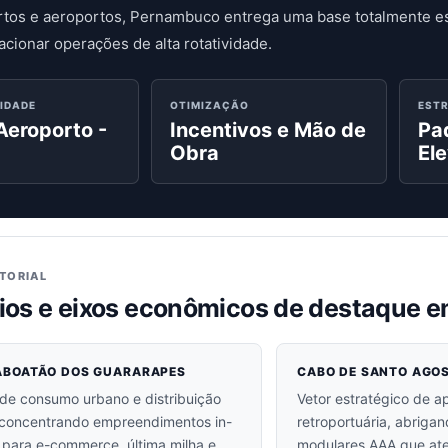
rtos e aeroportos, Pernambuco entrega uma base totalmente es
acionar operações de alta rotatividade.
IDADE
OTIMIZAÇÃO
EST
Aeroporto -
Incentivos e Mão de
Pa
Obra
El
ITORIAL
ios e eixos econômicos de destaque
JABOATÃO DOS GUARARAPES
CABO DE SANTO AGOS
de consumo urbano e distribuição
Vetor estratégico de 
 concentrando empreendimentos in-
retroportuária, abriga
os para e-commerce, última milha e
modulares AAA que at