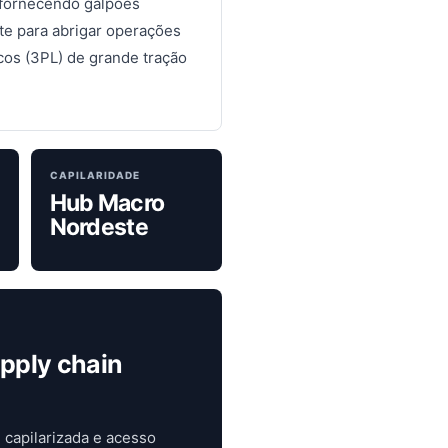
 fornecendo galpões
te para abrigar operações
cos (3PL) de grande tração
CAPILARIDADE
Hub Macro
Nordeste
pply chain
 capilarizada e acesso