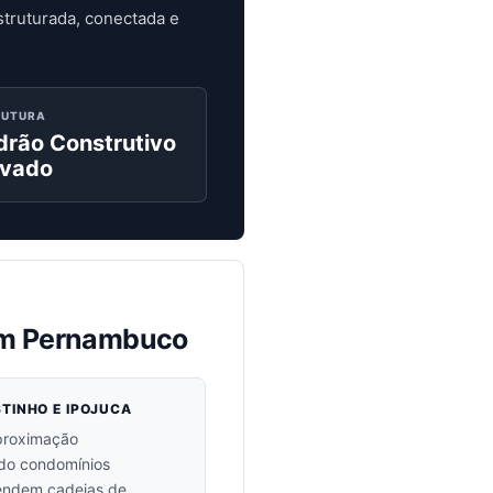
truturada, conectada e
RUTURA
drão Construtivo
evado
 em Pernambuco
TINHO E IPOJUCA
aproximação
ndo condomínios
endem cadeias de