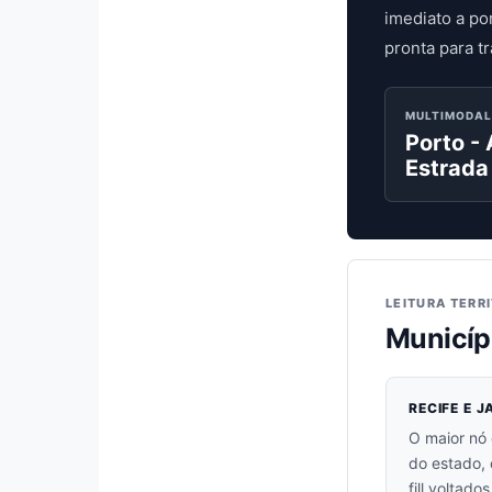
imediato a po
pronta para tr
MULTIMODAL
Porto - 
Estrada
LEITURA TERR
Municíp
RECIFE E 
O maior nó 
do estado,
fill voltad