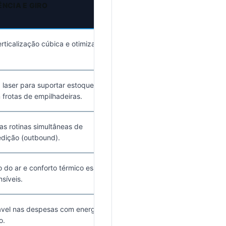
ÊNCIA E GIRO
rticalização cúbica e otimização
laser para suportar estoques
 frotas de empilhadeiras.
s rotinas simultâneas de
dição (outbound).
do ar e conforto térmico essencial
síveis.
ável nas despesas com energia ao
o.