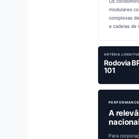
Os condomíni
modulares com
complexas de
e cadeias de
ARTÉRIA LONGITU
Rodovia B
101
PERFORMANCE
A relev
naciona
Para corporaç