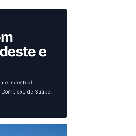
em
deste e
 e industrial.
ao Complexo de Suape,