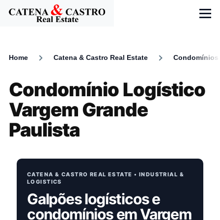
Skip to main content
Menu
Home
Catena & Castro Real Estate
Condomínios 
Breadcrumb
Condomínio Logístico
Vargem Grande
Paulista
CATENA & CASTRO REAL ESTATE • INDUSTRIAL &
LOGISTICS
Galpões logísticos e
condomínios em Vargem