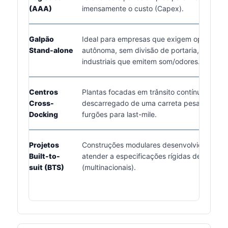
(AAA)
imensamente o custo (Capex).
Galpão
Ideal para empresas que exigem operação
Stand-alone
autônoma, sem divisão de portaria, comum
industriais que emitem som/odores.
Centros
Plantas focadas em trânsito contínuo. Nelas
Cross-
descarregado de uma carreta pesada e entr
Docking
furgões para last-mile.
Projetos
Construções modulares desenvolvidas do z
Built-to-
atender a especificações rígidas de empre
suit (BTS)
(multinacionais).