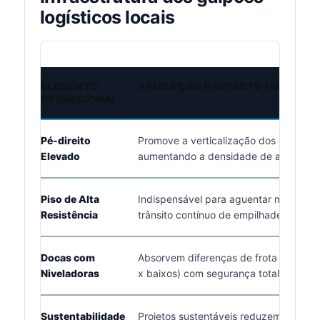
logísticos locais
ELEMENTO
APLICAÇÃO E IMPACTO LOGÍSTIC
OPERACIONAL
Pé-direito
Promove a verticalização dos estoques
Elevado
aumentando a densidade de armazen
Piso de Alta
Indispensável para aguentar maquinári
Resistência
trânsito contínuo de empilhadeiras.
Docas com
Absorvem diferenças de frota (caminhõ
Niveladoras
x baixos) com segurança total.
Sustentabilidade
Projetos sustentáveis reduzem severa