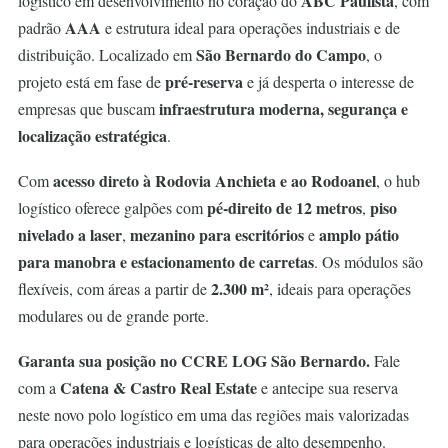
ABC Paulista
logístico em desenvolvimento no coração do
, com
AAA
padrão
e estrutura ideal para operações industriais e de
São Bernardo do Campo
distribuição. Localizado em
, o
pré-reserva
projeto está em fase de
e já desperta o interesse de
infraestrutura moderna, segurança e
empresas que buscam
localização estratégica
.
acesso direto à Rodovia Anchieta e ao Rodoanel
Com
, o hub
pé-direito de 12 metros
piso
logístico oferece galpões com
,
nivelado a laser
mezanino para escritórios
amplo pátio
,
e
para manobra e estacionamento de carretas
. Os módulos são
2.300 m²
flexíveis, com áreas a partir de
, ideais para operações
modulares ou de grande porte.
Garanta sua posição no CCRE LOG São Bernardo.
Fale
Catena & Castro Real Estate
com a
e antecipe sua reserva
neste novo polo logístico em uma das regiões mais valorizadas
para operações industriais e logísticas de alto desempenho.