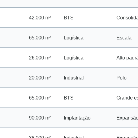
42.000 m²
BTS
Consolid
65.000 m²
Logística
Escala
26.000 m²
Logística
Alto padr
20.000 m²
Industrial
Polo
65.000 m²
BTS
Grande e
90.000 m²
Implantação
Expansã
38.000 m²
Industrial
Expansã