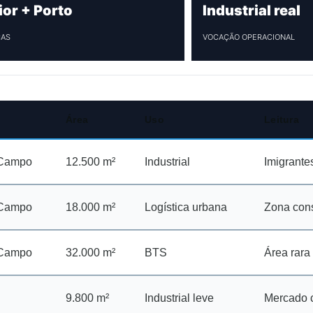
ior + Porto
Industrial real
CAS
VOCAÇÃO OPERACIONAL
Área
Uso
Leitura
 Campo
12.500 m²
Industrial
Imigrante
 Campo
18.000 m²
Logística urbana
Zona con
 Campo
32.000 m²
BTS
Área rara
9.800 m²
Industrial leve
Mercado 