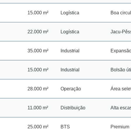
15.000 m²
Logística
Boa circu
22.000 m²
Logística
Jacu-Pês
35.000 m²
Industrial
Expansã
15.000 m²
Industrial
Bolsão úti
28.000 m²
Operação
Área sele
11.000 m²
Distribuição
Alta esca
25.000 m²
BTS
Premium