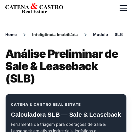
Skip to main content
Menu
Home
Inteligência Imobiliária
Modelo — SLB
Breadcrumb
Análise Preliminar de
Sale & Leaseback
(SLB)
CATENA & CASTRO REAL ESTATE
Calculadora SLB — Sale & Leaseback
Ferramenta de triagem para operações de Sale &
Leaseback em ativos industriais, logísticos e