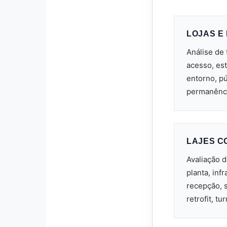
LOJAS E
Análise de 
acesso, es
entorno, pú
permanênci
LAJES C
Avaliação 
planta, inf
recepção, s
retrofit, t