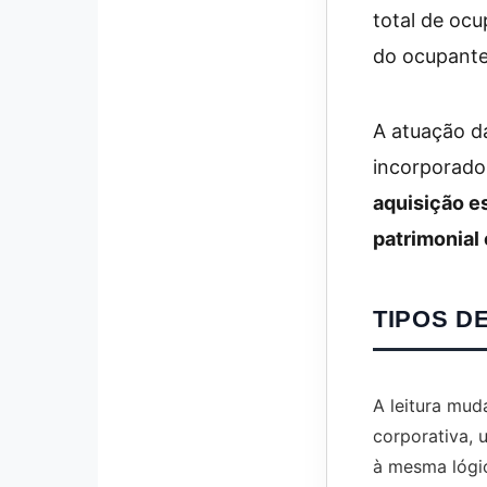
total de oc
do ocupante 
A atuação d
incorporado
aquisição e
patrimonial
TIPOS D
A leitura mud
corporativa,
à mesma lógi