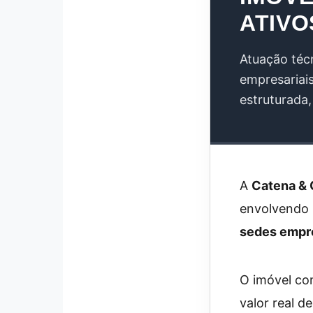
ATIVO
Atuação técn
empresariai
estruturada,
A
Catena & 
envolvendo
sedes empre
O imóvel co
valor real d