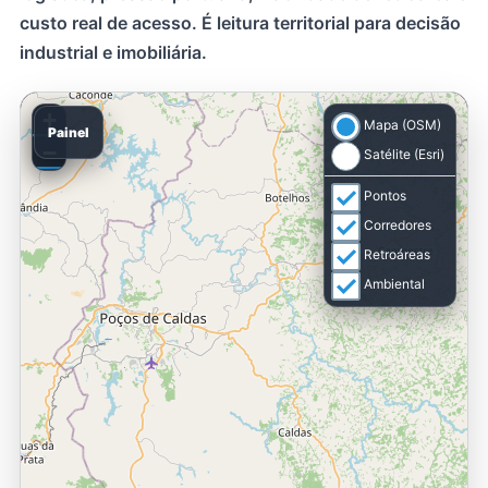
custo real de acesso. É leitura territorial para decisão
industrial e imobiliária.
+
Mapa (OSM)
Painel
−
Satélite (Esri)
Pontos
Corredores
Retroáreas
Ambiental