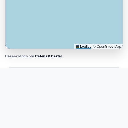
Leaflet
|
© OpenStreetMap
Desenvolvido por
Catena & Castro
O QUE ESTE MAPA REPRESENTA
Este mapa representa uma
base de conhecimento
territorial e logístico
construída a partir da leitura
contínua da Baixada Santista e de seus eixos de
conexão com o planalto paulista.
Os pontos e áreas exibidos indicam
regiões